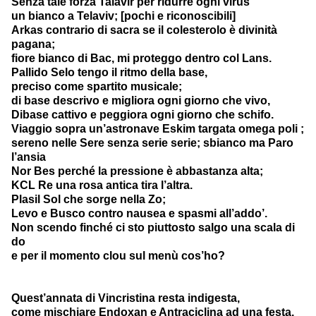
Senza tale forza Talavir per ridurre ogni virus
un bianco a Telaviv; [pochi e riconoscibili]
Arkas contrario di sacra se il colesterolo è divinità
pagana;
fiore bianco di Bac, mi proteggo dentro col Lans.
Pallido Selo tengo il ritmo della base,
preciso come spartito musicale;
di base descrivo e migliora ogni giorno che vivo,
Dibase cattivo e peggiora ogni giorno che schifo.
Viaggio sopra un’astronave Eskim targata omega poli ;
sereno nelle Sere senza serie serie; sbianco ma Paro
l’ansia
Nor Bes perché la pressione è abbastanza alta;
KCL Re una rosa antica tira l’altra.
Plasil Sol che sorge nella Zo;
Levo e Busco contro nausea e spasmi all’addo’.
Non scendo finché ci sto piuttosto salgo una scala di
do
e per il momento clou sul menù cos’ho?
Quest’annata di Vincristina resta indigesta,
come mischiare Endoxan e Antraciclina ad una festa.