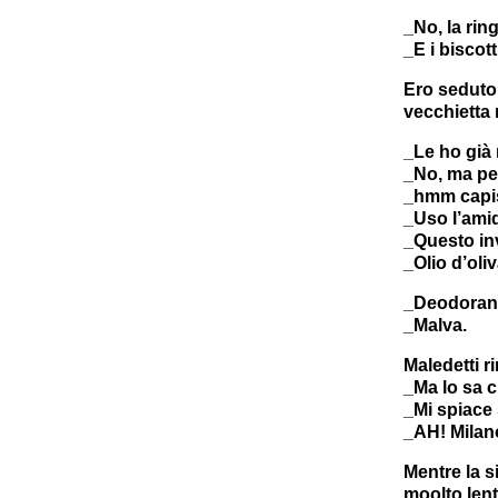
_No, la rin
_E i biscott
Ero seduto 
vecchietta 
_Le ho già 
_No, ma per
_hmm capis
_Uso l’amid
_Questo inv
_Olio d’oliv
_Deodorant
_Malva.
Maledetti r
_Ma lo sa c
_Mi spiace
_AH! Milano
Mentre la s
moolto lent