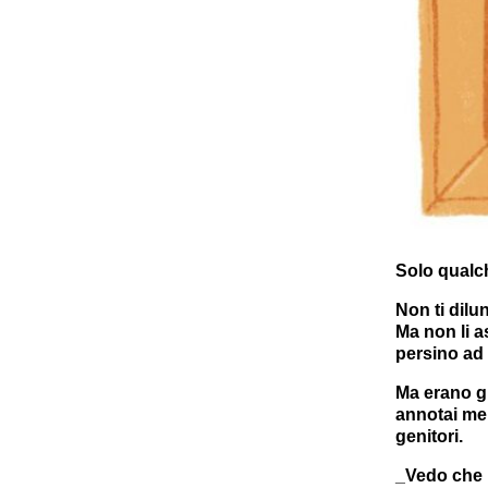
Solo qualch
Non ti dilu
Ma non li a
persino ad
Ma erano gi
annotai men
genitori.
_Vedo che h