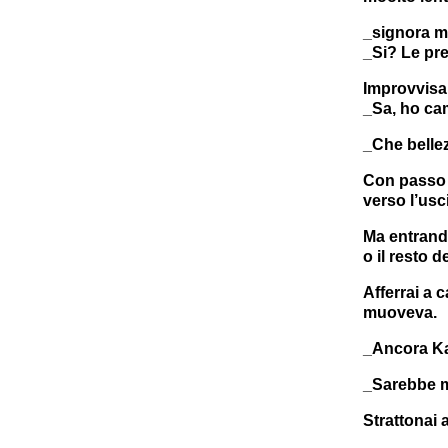
_signora m
_Si? Le pre
Improvvisa
_Sa, ho cam
_Che bellez
Con passo l
verso l’usci
Ma entrando
o il resto 
Afferrai a c
muoveva.
_Ancora Ka
_Sarebbe ma
Strattonai 