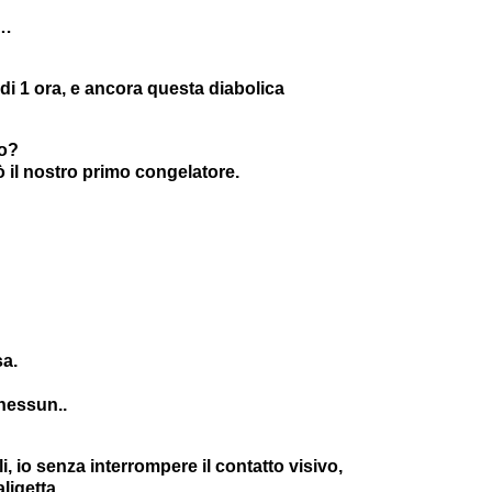
i…
 di 1 ora, e ancora questa diabolica
ro?
 il nostro primo congelatore.
sa.
nessun..
, io senza interrompere il contatto visivo,
ligetta.