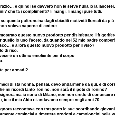
grazio… e quindi se davvero non le serve nulla io la lascere
ini? che fa i complimenti? li mangi, li mangi pure tutti.
su questa poltroncina dagli sbiaditi motivetti floreali da più
non voleva saperne di cedere.
mostrato questo nuovo prodotto per disinfettare il frigorife
 quello io uso l’aceto, da quando nel 52 mio padre comperò
co… e allora questo nuovo prodotto per il viso?
o di riso.
ece è un ottimo emoliente per il corpo
a.
e per armadi?
imedi di sta nonna, pensai, devo andarmene da qui, e di cor
he mi ricordi tanto Tonino, non sarà il nipote di Tonino?
 signora ma io sono di Milano, non non credo di conoscere 
, io e il mio Aldo ci andavamo sempre negli anni 70.
ignora raccontava con trasporto le sue scorribande giovanili
amente cominciai a rimettere prodotti e campioncini nella va