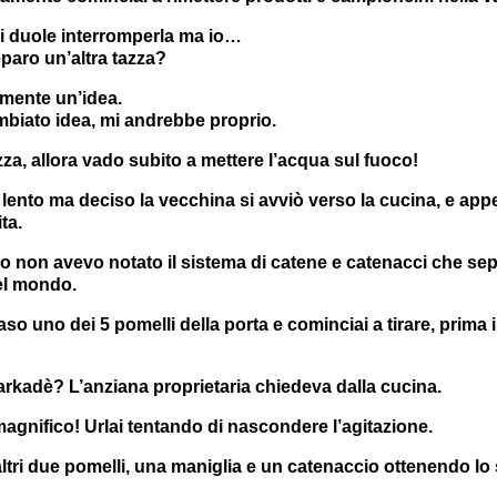
i duole interromperla ma io…
paro un’altra tazza?
mente un’idea.
biato idea, mi andrebbe proprio.
za, allora vado subito a mettere l’acqua sul fuoco!
ento ma deciso la vecchina si avviò verso la cucina, e appen
ta.
 non avevo notato il sistema di catene e catenacci che se
del mondo.
aso uno dei 5 pomelli della porta e cominciai a tirare, prima i
rkadè? L’anziana proprietaria chiedeva dalla cucina.
gnifico! Urlai tentando di nascondere l’agitazione.
altri due pomelli, una maniglia e un catenaccio ottenendo lo s